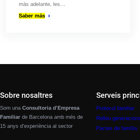
más adelante, les…
Saber más
Sobre nosaltres
Serveis princ
Som una
Consultoria d’Empresa
Protocol familiar
Familiar
de Barcelona amb més de
Relleu generaciona
15 anys d’experiència al sector
Pactes de família