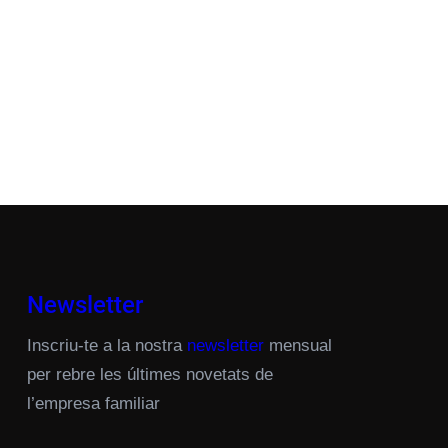
Newsletter
Inscriu-te a la nostra
newsletter
mensual
per rebre les últimes novetats de
l’empresa familiar