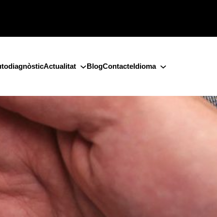
todiagnòstic
Actualitat
Blog
Contacte
Idioma