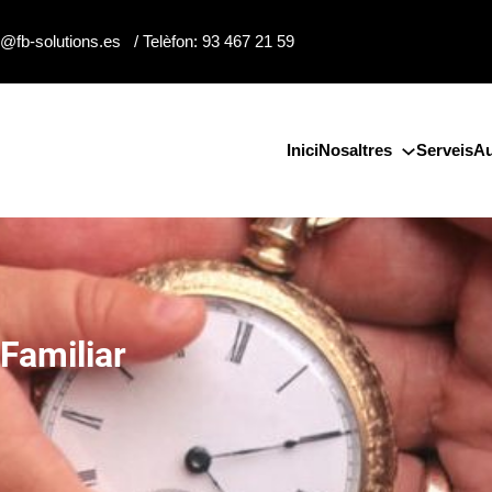
o@fb-solutions.es / Telèfon: 93 467 21 59
Inici
Nosaltres
Serveis
Au
Familiar