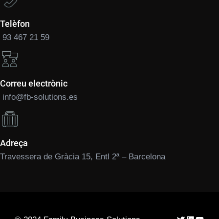
Telèfon
93 467 21 59
Correu electrònic
info@fb-solutions.es
Adreça
Travessera de Gràcia 15, Entl 2ª – Barcelona
Twitter
LinkedIn
YouTu