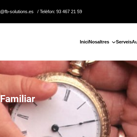
o@fb-solutions.es / Telèfon: 93 467 21 59
Inici
Nosaltres
Serveis
Au
Familiar