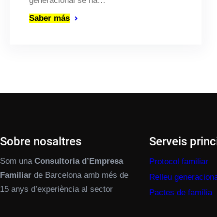
generacional se ha…
Saber más
Sobre nosaltres
Serveis princ
Som una
Consultoria d’Empresa
Protocol familiar
Familiar
de Barcelona amb més de
Relleu generaciona
15 anys d’experiència al sector
Pactes de família