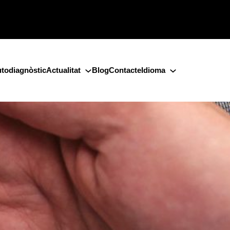
todiagnòstic
Actualitat
Blog
Contacte
Idioma