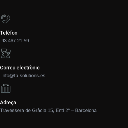
Telèfon
93 467 21 59
Correu electrònic
info@fb-solutions.es
Adreça
Travessera de Gràcia 15, Entl 2ª – Barcelona