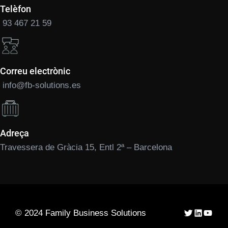
Telèfon
93 467 21 59
Correu electrònic
info@fb-solutions.es
Adreça
Travessera de Gràcia 15, Entl 2ª – Barcelona
Twitter
LinkedIn
YouTu
© 2024 Family Business Solutions