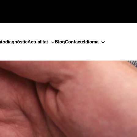
todiagnòstic
Actualitat
Blog
Contacte
Idioma