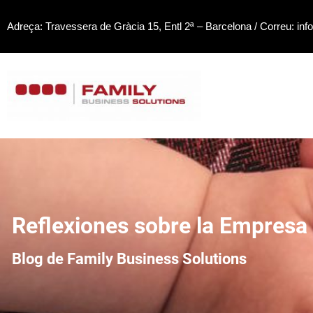
Saltar
Adreça: Travessera de Gràcia 15, Entl 2ª – Barcelona / Correu: inf
al
contenido
Reflexiones sobre la Empresa 
Blog de Family Business Solutions