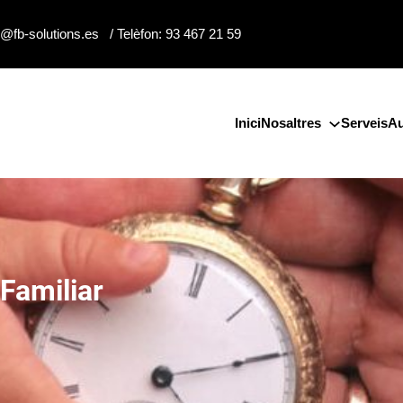
o@fb-solutions.es / Telèfon: 93 467 21 59
Inici
Nosaltres
Serveis
Au
Familiar