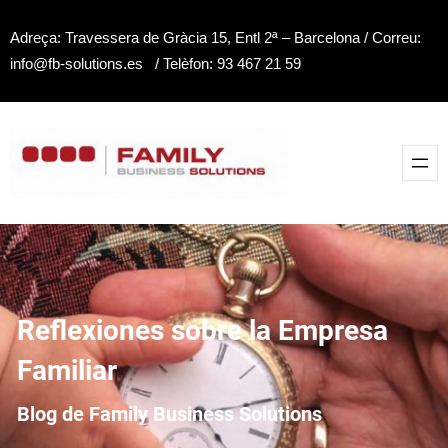
Saltar
Adreça: Travessera de Gràcia 15, Entl 2ª – Barcelona / Correu:
al
info@fb-solutions.es / Telèfon: 93 467 21 59
contenido
Reflexiones sobre la Empresa
Familiar
Blog de Family Business Solutions