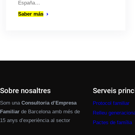
España…
Saber más
Sobre nosaltres
Serveis princ
Som una
Consultoria d’Empresa
Protocol familiar
Familiar
de Barcelona amb més de
Relleu generaciona
15 anys d’experiència al sector
Pactes de família