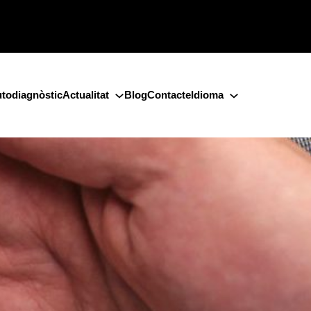
todiagnòstic
Actualitat
Blog
Contacte
Idioma