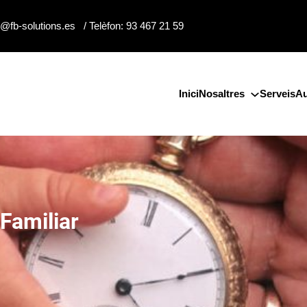
o@fb-solutions.es / Telèfon: 93 467 21 59
Inici
Nosaltres
Serveis
Au
Familiar