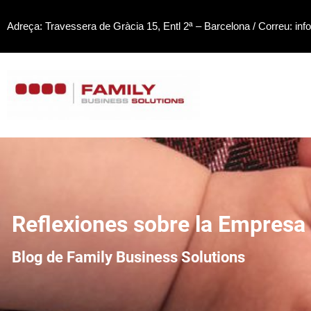
Saltar
Adreça: Travessera de Gràcia 15, Entl 2ª – Barcelona / Correu: inf
al
contenido
Reflexiones sobre la Empresa 
Blog de Family Business Solutions