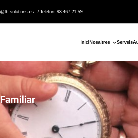
o@fb-solutions.es / Telèfon: 93 467 21 59
Inici
Nosaltres
Serveis
Au
Familiar