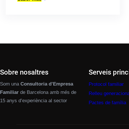
Sobre nosaltres
Serveis princ
Som una
Consultoria d’Empresa
Protocol familiar
Familiar
de Barcelona amb més de
Relleu generaciona
15 anys d’experiència al sector
Pactes de família