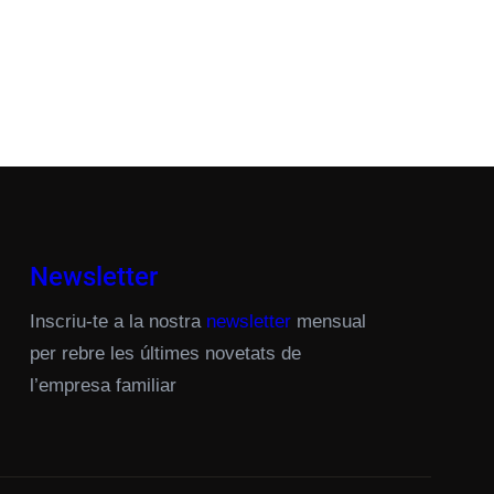
Newsletter
Inscriu-te a la nostra
newsletter
mensual
per rebre les últimes novetats de
l’empresa familiar