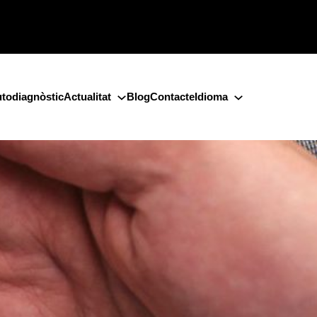
todiagnòstic
Actualitat
Blog
Contacte
Idioma