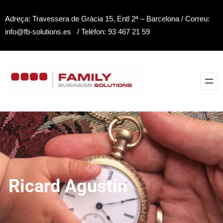
Adreça: Travessera de Gràcia 15, Entl 2ª – Barcelona / Correu:
info@fb-solutions.es / Telèfon: 93 467 21 59
Ricard Agustín